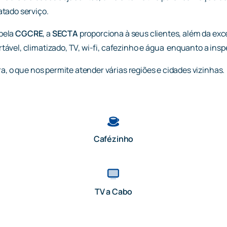
tado serviço.
pela
CGCRE
, a
SECTA
proporciona à seus clientes, além da exc
vel, climatizado, TV, wi-fi, cafezinho e água enquanto a inspe
a, o que nos permite atender várias regiões e cidades vizinhas.
Cafézinho
TV a Cabo