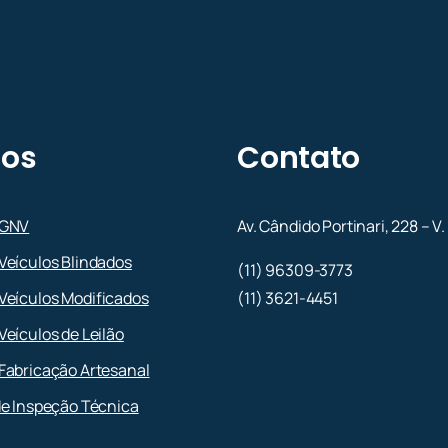
ços
Contato
 GNV
Av. Cândido Portinari, 228 – V.
Veículos Blindados
(11) 96309-3773
Veículos Modificados
(11) 3621-4451
Veículos de Leilão
Fabricação Artesanal
de Inspeção Técnica