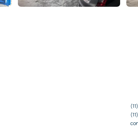
(11
(11
con