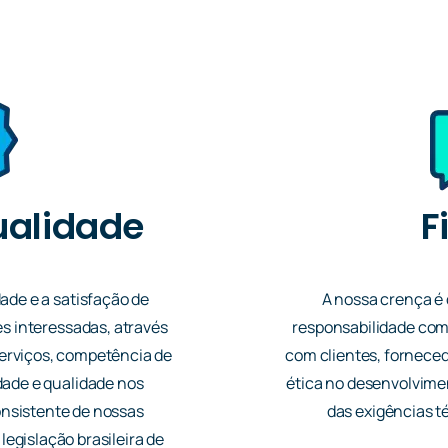
ualidade
F
dade e a satisfação de
A nossa crença é
es interessadas, através
responsabilidade com
serviços, competência de
com clientes, forneced
ade e qualidade nos
ética no desenvolvime
onsistente de nossas
das exigências t
legislação brasileira de