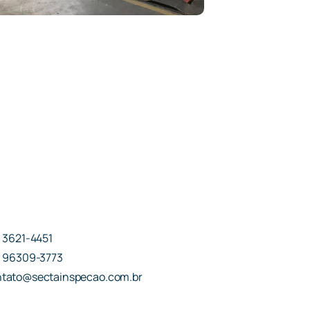
) 3621-4451
) 96309-3773
tato@sectainspecao.com.br